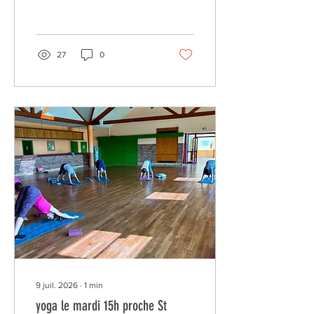
27
0
9 juil. 2026
∙
1
min
yoga le mardi 15h proche St