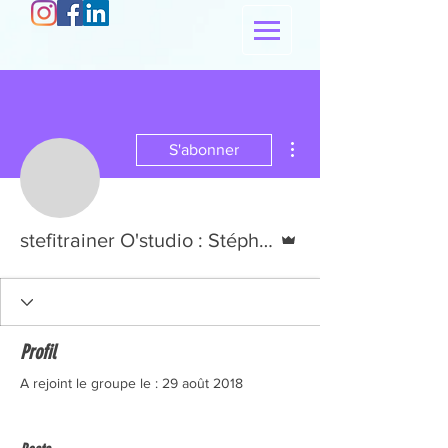
Plus d'actions
S'abonner
Administrateur
stefitrainer O'studio : Stéphanie Jugand
Profil
A rejoint le groupe le : 29 août 2018