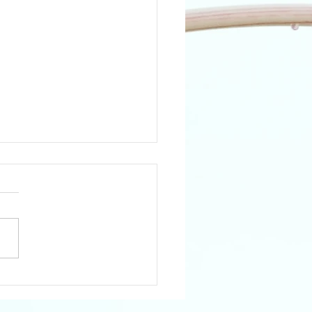
nning d'été O'Studio St Brieuc