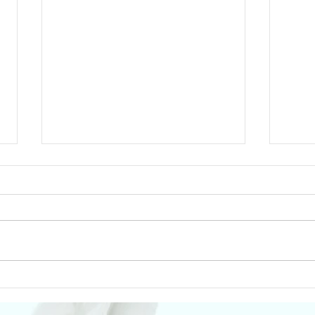
yoga le mardi 15h proche St brieuc
le pla